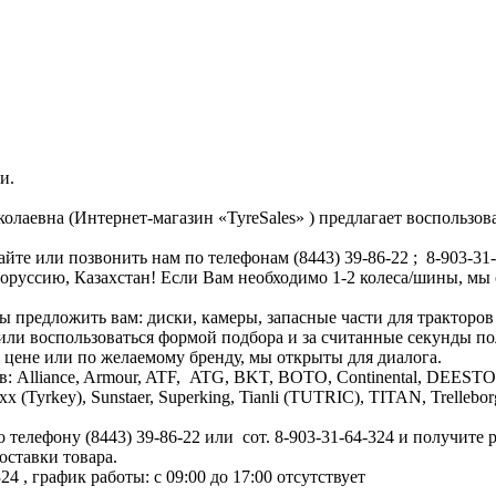
и.
евна (Интернет-магазин «TyreSales» ) предлагает воспользов
йте или позвонить нам по телефонам (8443) 39-86-22 ; 8-903-3
лоруссию, Казахстан! Если Вам необходимо 1-2 колеса/шины, мы
ы предложить вам: диски, камеры, запасные части для тракторов
 или воспользоваться формой подбора и за считанные секунды 
о цене или по желаемому бренду, мы открыты для диалога.
в: Alliance, Armour, ATF, ATG, BKT, BOTO, Continental, DEEST
armaxx (Tyrkey), Sunstaer, Superking, Tianli (TUTRIC), TITAN, Tre
телефону (8443) 39-86-22 или сот. 8-903-31-64-324 и получите 
оставки товара.
324
, график работы: с 09:00 до 17:00
отсутствует