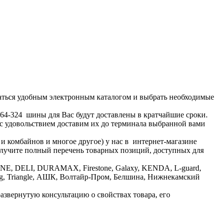
аться удобным электронным каталогом и выбрать необходимые
1-64-324 шины для Вас будут доставлены в кратчайшие сроки.
 с удовольствием доставим их до терминала выбранной вами
 и комбайнов и многое другое) у нас в интернет-магазине
получите полный перечень товарных позиций, доступных для
ONE, DELI, DURAMAX, Firestone, Galaxy, KENDA, L-guard,
lleborg, Triangle, АШК, Волтайр-Пром, Белшина, Нижнекамский
развернутую консультацию о свойствах товара, его