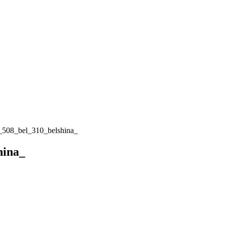
_508_bel_310_belshina_
hina_