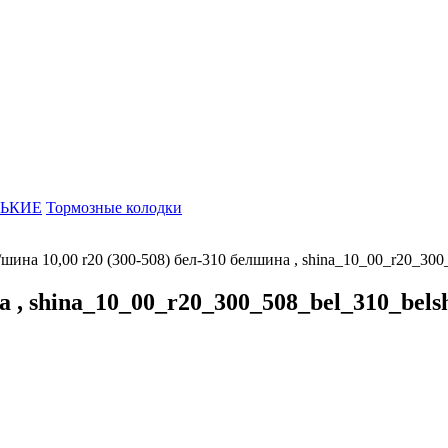
ЬКИЕ
Тормозные колодки
/
шина 10,00 r20 (300-508) бел-310 белшина , shina_10_00_r20_300
а , shina_10_00_r20_300_508_bel_310_bels