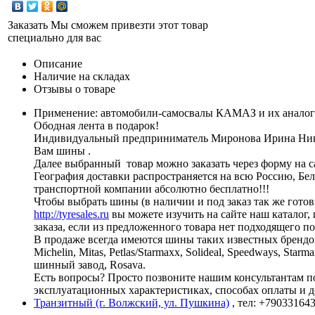
Заказать
Мы сможем привезти этот товар
специально для вас
Описание
Наличие на складах
Отзывы о товаре
Применение: автомобили-самосвалы КАМАЗ и их аналог
Ободная лента в подарок!
Индивидуальный предприниматель Миронова Ирина Никола
Вам шины .
Далее выбранный товар можно заказать через форму на са
География доставки распространяется на всю Россию, Бе
транспортной компании абсолютно бесплатно!!!
Чтобы выбрать шины (в наличии и под заказ так же готов
http://tyresales.ru
вы можете изучить на сайте наш каталог,
заказа, если из предложенного товара нет подходящего п
В продаже всегда имеются шины таких известных брендо
Michelin, Mitas, Petlas/Starmaxx, Solideal, Speedways, St
шинный завод, Rosava.
Есть вопросы? Просто позвоните нашим консультантам по 
эксплуатационных характеристиках, способах оплаты и д
Транзитный (г. Волжский, ул. Пушкина)
, тел: +79033164