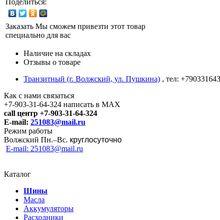
Поделиться:
Заказать
Мы сможем привезти этот товар
специально для вас
Наличие на складах
Отзывы о товаре
Транзитный (г. Волжский, ул. Пушкина)
, тел: +79033164
Как с нами связаться
+7-903-31-64-324 написать в MAX
call центр +7-903-31-64-324
E-mail:
251083@mail.ru
Режим работы
Волжский Пн.–
Вс.
круглосуточно
E-mail: 251083@mail.ru
Каталог
Шины
Масла
Аккумуляторы
Расходники