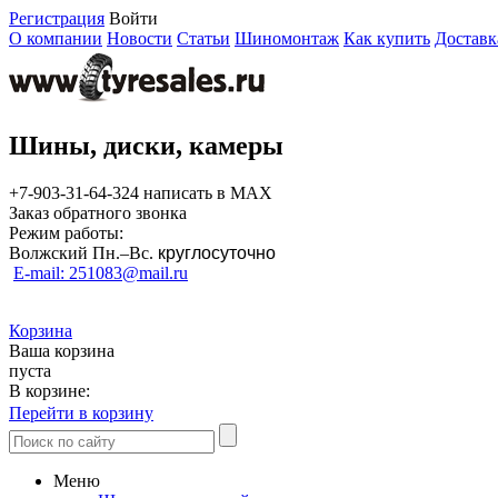
Регистрация
Войти
О компании
Новости
Статьи
Шиномонтаж
Как купить
Доставк
Шины, диски, камеры
+7-903-31-64-324 написать в MAX
Заказ обратного звонка
Режим работы:
Волжский Пн.–
Вс.
круглосуточно
E-mail: 251083@mail.ru
Корзина
Ваша корзина
пуста
В корзине:
Перейти в корзину
Меню