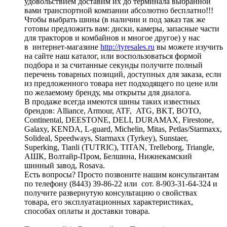
удовольствием доставим их до терминала выбранной
вами транспортной компании абсолютно бесплатно!!!
Чтобы выбрать шины (в наличии и под заказ так же
готовы предложить вам: диски, камеры, запасные части
для тракторов и комбайнов и многое другое) у нас
в интернет-магазине
http://tyresales.ru
вы можете изучить
на сайте наш каталог, или воспользоваться формой
подбора и за считанные секунды получите полный
перечень товарных позиций, доступных для заказа, если
из предложенного товара нет подходящего по цене или
по желаемому бренду, мы открыты для диалога.
В продаже всегда имеются шины таких известных
брендов: Alliance, Armour, ATF, ATG, BKT, BOTO,
Continental, DEESTONE, DELI, DURAMAX, Firestone,
Galaxy, KENDA, L-guard, Michelin, Mitas, Petlas/Starmaxx,
Solideal, Speedways, Starmaxx (Tyrkey), Sunstaer,
Superking, Tianli (TUTRIC), TITAN, Trelleborg, Triangle,
АШК, Волтайр-Пром, Белшина, Нижнекамский
шинный завод, Rosava.
Есть вопросы? Просто позвоните нашим консультантам
по телефону (8443) 39-86-22 или сот. 8-903-31-64-324 и
получите развернутую консультацию о свойствах
товара, его эксплуатационных характеристиках,
способах оплаты и доставки товара.