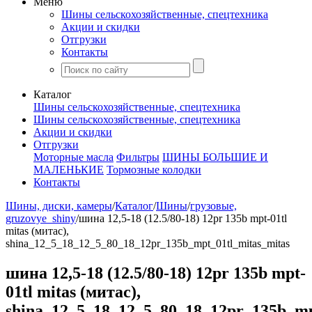
Меню
Шины сельскохозяйственные, спецтехника
Акции и скидки
Отгрузки
Контакты
Каталог
Шины сельскохозяйственные, спецтехника
Шины сельскохозяйственные, спецтехника
Акции и скидки
Отгрузки
Моторные масла
Фильтры
ШИНЫ БОЛЬШИЕ И
МАЛЕНЬКИЕ
Тормозные колодки
Контакты
Шины, диски, камеры
/
Каталог
/
Шины
/
грузовые,
gruzovye_shiny
/
шина 12,5-18 (12.5/80-18) 12pr 135b mpt-01tl
mitas (митас),
shina_12_5_18_12_5_80_18_12pr_135b_mpt_01tl_mitas_mitas
шина 12,5-18 (12.5/80-18) 12pr 135b mpt-
01tl mitas (митас),
shina_12_5_18_12_5_80_18_12pr_135b_mp