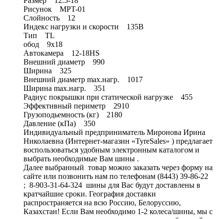
Размер 12.5-18
Рисунок MPT-01
Слойность 12
Индекс нагрузки и скорости 135B
Тип TL
обод 9x18
Автокамера 12-18HS
Внешний диаметр 990
Ширина 325
Внешний диаметр max.нагр. 1017
Ширина max.нагр. 351
Радиус покрышки при статической нагрузке 455
Эффективный периметр 2910
Грузоподьемность (кг) 2180
Давление (кПа) 350
Индивидуальный предприниматель Миронова Ирина
Николаевна (Интернет-магазин «TyreSales» ) предлагает
воспользоваться удобным электронным каталогом и
выбрать необходимые Вам шины .
Далее выбранный товар можно заказать через форму на
сайте или позвонить нам по телефонам (8443) 39-86-22
; 8-903-31-64-324 шины для Вас будут доставлены в
кратчайшие сроки. География доставки
распространяется на всю Россию, Белоруссию,
Казахстан! Если Вам необходимо 1-2 колеса/шины, мы с