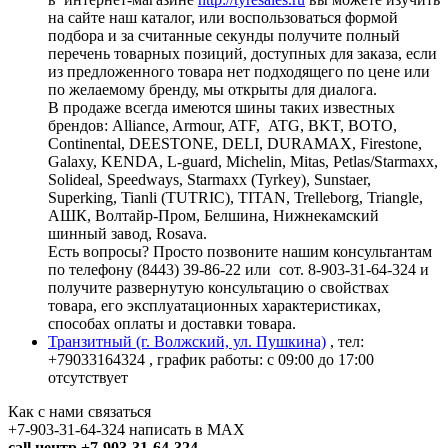
на сайте наш каталог, или воспользоваться формой
подбора и за считанные секунды получите полный
перечень товарных позиций, доступных для заказа, если
из предложенного товара нет подходящего по цене или
по желаемому бренду, мы открыты для диалога.
В продаже всегда имеются шины таких известных
брендов: Alliance, Armour, ATF, ATG, BKT, BOTO,
Continental, DEESTONE, DELI, DURAMAX, Firestone,
Galaxy, KENDA, L-guard, Michelin, Mitas, Petlas/Starmaxx,
Solideal, Speedways, Starmaxx (Tyrkey), Sunstaer,
Superking, Tianli (TUTRIC), TITAN, Trelleborg, Triangle,
АШК, Волтайр-Пром, Белшина, Нижнекамский
шинный завод, Rosava.
Есть вопросы? Просто позвоните нашим консультантам
по телефону (8443) 39-86-22 или сот. 8-903-31-64-324 и
получите развернутую консультацию о свойствах
товара, его эксплуатационных характеристиках,
способах оплаты и доставки товара.
Транзитный (г. Волжский, ул. Пушкина)
, тел:
+79033164324
, график работы: с 09:00 до 17:00
отсутствует
Как с нами связаться
+7-903-31-64-324 написать в MAX
call центр +7-903-31-64-324