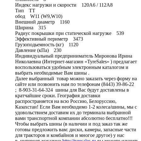
Индекс нагрузки и скорости 120A6 / 112A8
Тип TT
обод W11 (W9,W10)
Внешний диаметр 1160
Ширина 315
Радиус покрышки при статической нагрузке 539
Эффективный периметр 3473
Грузоподьемность (кг) 1120
Давление (кПа) 230
Индивидуальный предприниматель Миронова Ирина
Николаевна (Интернет-магазин «TyreSales» ) предлагает
воспользоваться удобным электронным каталогом и
выбрать необходимые Вам шины .
Далее выбранный товар можно заказать через форму на
сайте или позвонить нам по телефонам (8443) 39-86-22
; 8-903-31-64-324 шины для Вас будут доставлены в
кратчайшие сроки. География доставки
распространяется на всю Россию, Белоруссию,
Казахстан! Если Вам необходимо 1-2 колеса/шины, мы с
удовольствием доставим их до терминала выбранной
вами транспортной компании абсолютно бесплатно!!!
Чтобы выбрать шины (в наличии и под заказ так же
готовы предложить вам: диски, камеры, запасные части
для тракторов и комбайнов и многое другое) у нас
в интернет-магазине
http://tyresales.ru
вы можете изучить