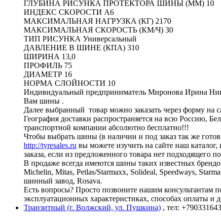
ГЛУБИНА РИСУНКА ПРОТЕКТОРА ШИНЫ (ММ) 10
ИНДЕКС СКОРОСТИ A6
МАКСИМАЛЬНАЯ НАГРУЗКА (КГ) 2170
МАКСИМАЛЬНАЯ СКОРОСТЬ (КМ/Ч) 30
ТИП РИСУНКА Универсальный
ДАВЛЕНИЕ В ШИНЕ (КПА) 310
ШИРИНА 13,0
ПРОФИЛЬ 75
ДИАМЕТР 16
НОРМА СЛОЙНОСТИ 10
Индивидуальный предприниматель Миронова Ирина Никола
Вам шины .
Далее выбранный товар можно заказать через форму на са
География доставки распространяется на всю Россию, Бе
транспортной компании абсолютно бесплатно!!!
Чтобы выбрать шины (в наличии и под заказ так же готов
http://tyresales.ru
вы можете изучить на сайте наш каталог,
заказа, если из предложенного товара нет подходящего п
В продаже всегда имеются шины таких известных брендо
Michelin, Mitas, Petlas/Starmaxx, Solideal, Speedways, St
шинный завод, Rosava.
Есть вопросы? Просто позвоните нашим консультантам по 
эксплуатационных характеристиках, способах оплаты и д
Транзитный (г. Волжский, ул. Пушкина)
, тел: +79033164