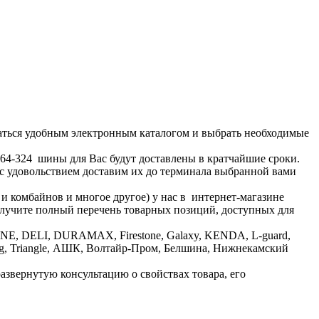
аться удобным электронным каталогом и выбрать необходимые
1-64-324 шины для Вас будут доставлены в кратчайшие сроки.
 с удовольствием доставим их до терминала выбранной вами
 и комбайнов и многое другое) у нас в интернет-магазине
получите полный перечень товарных позиций, доступных для
ONE, DELI, DURAMAX, Firestone, Galaxy, KENDA, L-guard,
lleborg, Triangle, АШК, Волтайр-Пром, Белшина, Нижнекамский
развернутую консультацию о свойствах товара, его