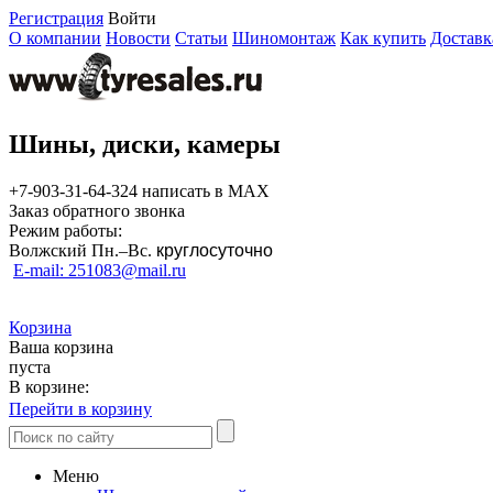
Регистрация
Войти
О компании
Новости
Статьи
Шиномонтаж
Как купить
Доставк
Шины, диски, камеры
+7-903-31-64-324 написать в MAX
Заказ обратного звонка
Режим работы:
Волжский Пн.–
Вс.
круглосуточно
E-mail: 251083@mail.ru
Корзина
Ваша корзина
пуста
В корзине:
Перейти в корзину
Меню