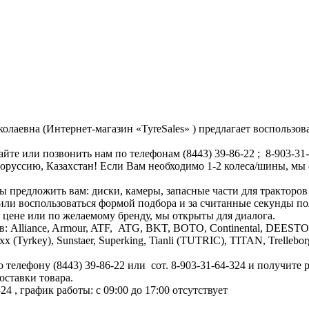
евна (Интернет-магазин «TyreSales» ) предлагает воспользов
йте или позвонить нам по телефонам (8443) 39-86-22 ; 8-903-3
лоруссию, Казахстан! Если Вам необходимо 1-2 колеса/шины, мы
ы предложить вам: диски, камеры, запасные части для тракторов
 или воспользоваться формой подбора и за считанные секунды 
о цене или по желаемому бренду, мы открыты для диалога.
в: Alliance, Armour, ATF, ATG, BKT, BOTO, Continental, DEEST
armaxx (Tyrkey), Sunstaer, Superking, Tianli (TUTRIC), TITAN, Tre
телефону (8443) 39-86-22 или сот. 8-903-31-64-324 и получите 
оставки товара.
324
, график работы: с 09:00 до 17:00
отсутствует