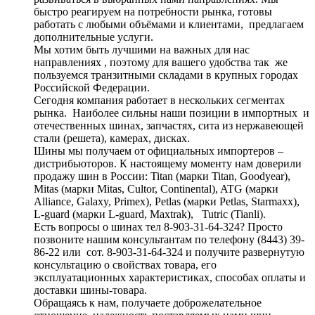
быстро реагируем на потребности рынка, готовы
работать с любыми объёмами и клиентами, предлагаем
дополнительные услуги.
Мы хотим быть лучшими на важных для нас
направлениях , поэтому для вашего удобства так же
пользуемся транзитными складами в крупных городах
Российской Федерации.
Сегодня компания работает в нескольких сегментах
рынка. Наиболее сильны наши позиции в импортных и
отечественных шинах, запчастях, сита из нержавеющей
стали (решета), камерах, дисках.
Шины мы получаем от официальных импортеров –
дистрибьюторов. К настоящему моменту нам доверили
продажу шин в России: Titan (марки Titan, Goodyear),
Mitas (марки Mitas, Cultor, Continental), ATG (марки
Alliance, Galaxy, Primex), Petlas (марки Petlas, Starmaxx),
L-guard (марки L-guard, Maxtrak), Tutric (Tianli).
Есть вопросы о шинах тел 8-903-31-64-324? Просто
позвоните нашим консультантам по телефону (8443) 39-
86-22 или сот. 8-903-31-64-324 и получите развернутую
консультацию о свойствах товара, его
эксплуатационных характеристиках, способах оплаты и
доставки шины-товара.
Обращаясь к нам, получаете доброжелательное