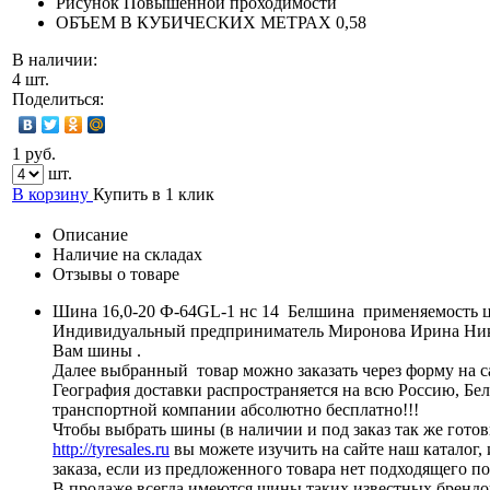
Рисунок
Повышенной проходимости
ОБЪЕМ В КУБИЧЕСКИХ МЕТРАХ
0,58
В наличии:
4 шт.
Поделиться:
1 руб.
шт.
В корзину
Купить в 1 клик
Описание
Наличие на складах
Отзывы о товаре
Шина 16,0-20 Ф-64GL-1 нс 14 Белшина применяемость ц
Индивидуальный предприниматель Миронова Ирина Никола
Вам шины .
Далее выбранный товар можно заказать через форму на са
География доставки распространяется на всю Россию, Бе
транспортной компании абсолютно бесплатно!!!
Чтобы выбрать шины (в наличии и под заказ так же готов
http://tyresales.ru
вы можете изучить на сайте наш каталог,
заказа, если из предложенного товара нет подходящего п
В продаже всегда имеются шины таких известных брендо