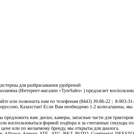
истерны для разбрасывания удобрений
евна (Интернет-магазин «TyreSales» ) предлагает воспользов
йте или позвонить нам по телефонам (8443) 39-86-22 ; 8-903-3
лоруссию, Казахстан! Если Вам необходимо 1-2 колеса/шины, мы
ы предложить вам: диски, камеры, запасные части для тракторов
 или воспользоваться формой подбора и за считанные секунды 
о цене или по желаемому бренду, мы открыты для диалога.
в: Alliance, Armour, ATF, ATG, BKT, BOTO, Continental, DEEST