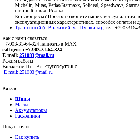
Michelin, Mitas, Petlas/Starmaxx, Solideal, Speedways, St
шинный завод, Rosava.
Есть вопросы? Просто позвоните нашим консультантам по 
эксплуатационных характеристиках, способах оплаты и д
Транзитный (г. Волжский, ул. Пушкина)
, тел: +79033164
Как с нами связаться
+7-903-31-64-324 написать в MAX
call центр +7-903-31-64-324
E-mail:
251083@mail.ru
Режим работы
Волжский Пн.–
Вс.
круглосуточно
E-mail: 251083@mail.ru
Каталог
Шины
Масла
Аккумуляторы
Расходники
Покупателю
Как купить