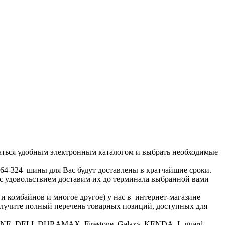
аться удобным электронным каталогом и выбрать необходимые
1-64-324 шины для Вас будут доставлены в кратчайшие сроки.
 с удовольствием доставим их до терминала выбранной вами
 и комбайнов и многое другое) у нас в интернет-магазине
получите полный перечень товарных позиций, доступных для
ONE, DELI, DURAMAX, Firestone, Galaxy, KENDA, L-guard,