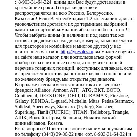
; 8-903-31-64-324 шины для Вас будут доставлены в
кратчайшие сроки. География доставки
распространяется на всю Россию, Белоруссию,
Казахстан! Если Вам необходимо 1-2 колеса/шины, мы с
удовольствием доставим их до терминала выбранной
вами транспортной компании абсолютно бесплатно!!!
Чтобы выбрать шины (в наличии и под заказ так же
готовы предложить вам: диски, камеры, запасные части
для тракторов и комбайнов и многое другое) у нас
в интернет-магазине
http://tyresales.ru
вы можете изучить
на сайте наш каталог, или воспользоваться формой
подбора и за считанные секунды получите полный
перечень товарных позиций, доступных для заказа, если
из предложенного товара нет подходящего по цене или
по желаемому бренду, мы открыты для диалога.
В продаже всегда имеются шины таких известных
брендов: Alliance, Armour, ATF, ATG, BKT, BOTO,
Continental, DEESTONE, DELI, DURAMAX, Firestone,
Galaxy, KENDA, L-guard, Michelin, Mitas, Petlas/Starmaxx,
Solideal, Speedways, Starmaxx (Tyrkey), Sunstaer,
Superking, Tianli (TUTRIC), TITAN, Trelleborg, Triangle,
АШК, Волтайр-Пром, Белшина, Нижнекамский
шинный завод, Rosava.
Есть вопросы? Просто позвоните нашим консультантам
по телефону (8443) 39-86-22 или сот. 8-903-31-64-324 и