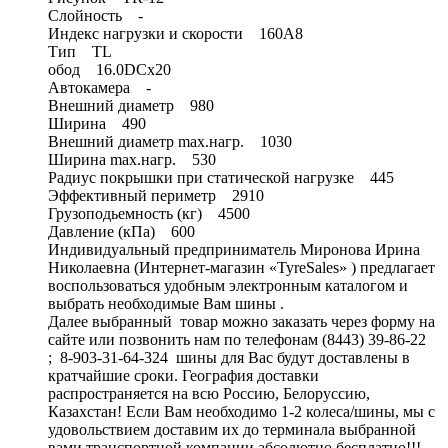
Слойность -
Индекс нагрузки и скорости 160A8
Тип TL
обод 16.0DCx20
Автокамера -
Внешний диаметр 980
Ширина 490
Внешний диаметр max.нагр. 1030
Ширина max.нагр. 530
Радиус покрышки при статической нагрузке 445
Эффективный периметр 2910
Грузоподьемность (кг) 4500
Давление (кПа) 600
Индивидуальный предприниматель Миронова Ирина
Николаевна (Интернет-магазин «TyreSales» ) предлагает
воспользоваться удобным электронным каталогом и
выбрать необходимые Вам шины .
Далее выбранный товар можно заказать через форму на
сайте или позвонить нам по телефонам (8443) 39-86-22
; 8-903-31-64-324 шины для Вас будут доставлены в
кратчайшие сроки. География доставки
распространяется на всю Россию, Белоруссию,
Казахстан! Если Вам необходимо 1-2 колеса/шины, мы с
удовольствием доставим их до терминала выбранной
вами транспортной компании абсолютно бесплатно!!!