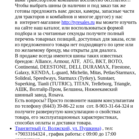
Чтобы выбрать шины (в наличии и под заказ так же
готовы предложить вам: диски, камеры, запасные части
для тракторов и комбайнов и многое другое) у нас
в интернет-магазине
http://tyresales.ru
вы можете изучить
на сайте наш каталог, или воспользоваться формой
подбора и за считанные секунды получите полный
перечень товарных позиций, доступных для заказа, если
из предложенного товара нет подходящего по цене или
по желаемому бренду, мы открыты для диалога.
В продаже всегда имеются шины таких известных
брендов: Alliance, Armour, ATF, ATG, BKT, BOTO,
Continental, DEESTONE, DELI, DURAMAX, Firestone,
Galaxy, KENDA, L-guard, Michelin, Mitas, Petlas/Starmaxx,
Solideal, Speedways, Starmaxx (Tyrkey), Sunstaer,
Superking, Tianli (TUTRIC), TITAN, Trelleborg, Triangle,
АШК, Волтайр-Пром, Белшина, Нижнекамский
шинный завод, Rosava.
Есть вопросы? Просто позвоните нашим консультантам
по телефону (8443) 39-86-22 или сот. 8-903-31-64-324 и
получите развернутую консультацию о свойствах
товара, его эксплуатационных характеристиках,
способах оплаты и доставки товара.
Транзитный (г. Волжский, ул. Пушкина)
, тел:
+79033164324
, график работы: с 09:00 до 17:00