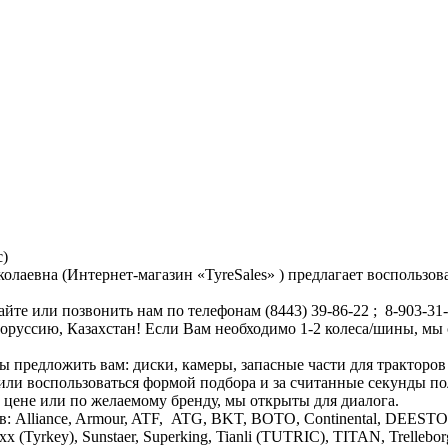
с)
евна (Интернет-магазин «TyreSales» ) предлагает воспользов
йте или позвонить нам по телефонам (8443) 39-86-22 ; 8-903-3
лоруссию, Казахстан! Если Вам необходимо 1-2 колеса/шины, мы
ы предложить вам: диски, камеры, запасные части для тракторов
 или воспользоваться формой подбора и за считанные секунды 
о цене или по желаемому бренду, мы открыты для диалога.
в: Alliance, Armour, ATF, ATG, BKT, BOTO, Continental, DEEST
armaxx (Tyrkey), Sunstaer, Superking, Tianli (TUTRIC), TITAN, Tre