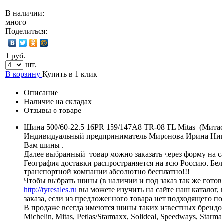
В наличии:
много
Поделиться:
1 руб.
шт.
В корзину
Купить в 1 клик
Описание
Наличие на складах
Отзывы о товаре
Шина 500/60-22.5 16PR 159/147A8 TR-08 TL Mitas (Мита
Индивидуальный предприниматель Миронова Ирина Никола
Вам шины .
Далее выбранный товар можно заказать через форму на са
География доставки распространяется на всю Россию, Бе
транспортной компании абсолютно бесплатно!!!
Чтобы выбрать шины (в наличии и под заказ так же готов
http://tyresales.ru
вы можете изучить на сайте наш каталог,
заказа, если из предложенного товара нет подходящего п
В продаже всегда имеются шины таких известных брендо
Michelin, Mitas, Petlas/Starmaxx, Solideal, Speedways, St