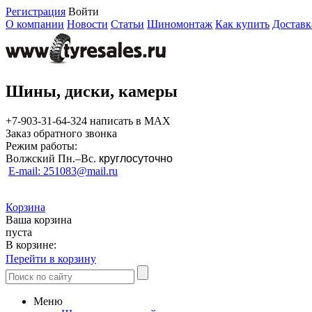
Регистрация
Войти
О компании
Новости
Статьи
Шиномонтаж
Как купить
Доставк
Шины, диски, камеры
+7-903-31-64-324 написать в MAX
Заказ обратного звонка
Режим работы:
Волжский Пн.–
Вс.
круглосуточно
E-mail: 251083@mail.ru
Корзина
Ваша корзина
пуста
В корзине:
Перейти в корзину
Меню