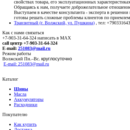
свойствах товара, его эксплуатационных характеристика
Обращаясь к нам, получаете доброжелательное отношени
Выступаем в качестве консультанта - эксперта в решени
готовы решать сложные проблемы клиентов по приемлем
Транзитный (г. Волжский, ул. Пушкина)
, тел: +79033164
Как с нами связаться
+7-903-31-64-324 написать в MAX
call центр +7-903-31-64-324
E-mail:
251083@mail.ru
Режим работы
Волжский Пн.–
Вс.
круглосуточно
E-mail: 251083@mail.ru
Каталог
Шины
Масла
Аккумуляторы
Расходники
Покупателю
Как купить
Доставка