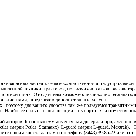
нке запасных частей к сельскохозяйственной и индустриальной 
ышленной техники: тракторов, погрузчиков, катков, экскаваторо
портной шины. Это даёт нам возможность спокойно развиватьс
 и клиентами, предлагаем дополнительные услуги.
 , поэтому для вашего удобства так же пользуемся транзитным
а. Наиболее сильны наши позиции в импортных и отечественных
юторов. К настоящему моменту нам доверили продажу шин в Росси
etlas (марки Petlas, Starmaxx), L-guard (марки L-guard, Maxtrak), Tut
ните нашим консультантам по телефону (8443) 39-86-22 или сот.