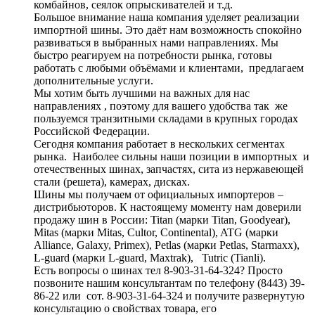
комбайнов, сеялок опрыскивателей и т.д.
Большое внимание наша компания уделяет реализации
импортной шины. Это даёт нам возможность спокойно
развиваться в выбранных нами направлениях. Мы
быстро реагируем на потребности рынка, готовы
работать с любыми объёмами и клиентами, предлагаем
дополнительные услуги.
Мы хотим быть лучшими на важных для нас
направлениях , поэтому для вашего удобства так же
пользуемся транзитными складами в крупных городах
Российской Федерации.
Сегодня компания работает в нескольких сегментах
рынка. Наиболее сильны наши позиции в импортных и
отечественных шинах, запчастях, сита из нержавеющей
стали (решета), камерах, дисках.
Шины мы получаем от официальных импортеров –
дистрибьюторов. К настоящему моменту нам доверили
продажу шин в России: Titan (марки Titan, Goodyear),
Mitas (марки Mitas, Cultor, Continental), ATG (марки
Alliance, Galaxy, Primex), Petlas (марки Petlas, Starmaxx),
L-guard (марки L-guard, Maxtrak), Tutric (Tianli).
Есть вопросы о шинах тел 8-903-31-64-324? Просто
позвоните нашим консультантам по телефону (8443) 39-
86-22 или сот. 8-903-31-64-324 и получите развернутую
консультацию о свойствах товара, его