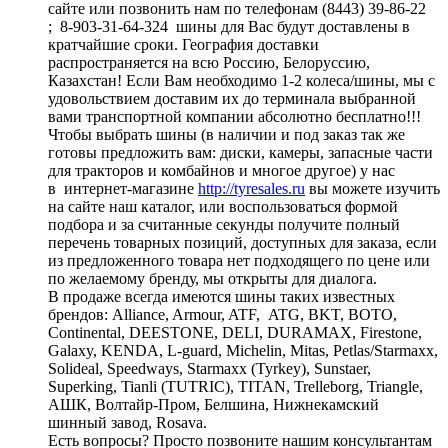
сайте или позвонить нам по телефонам (8443) 39-86-22
; 8-903-31-64-324 шины для Вас будут доставлены в
кратчайшие сроки. География доставки
распространяется на всю Россию, Белоруссию,
Казахстан! Если Вам необходимо 1-2 колеса/шины, мы с
удовольствием доставим их до терминала выбранной
вами транспортной компании абсолютно бесплатно!!!
Чтобы выбрать шины (в наличии и под заказ так же
готовы предложить вам: диски, камеры, запасные части
для тракторов и комбайнов и многое другое) у нас
в интернет-магазине
http://tyresales.ru
вы можете изучить
на сайте наш каталог, или воспользоваться формой
подбора и за считанные секунды получите полный
перечень товарных позиций, доступных для заказа, если
из предложенного товара нет подходящего по цене или
по желаемому бренду, мы открыты для диалога.
В продаже всегда имеются шины таких известных
брендов: Alliance, Armour, ATF, ATG, BKT, BOTO,
Continental, DEESTONE, DELI, DURAMAX, Firestone,
Galaxy, KENDA, L-guard, Michelin, Mitas, Petlas/Starmaxx,
Solideal, Speedways, Starmaxx (Tyrkey), Sunstaer,
Superking, Tianli (TUTRIC), TITAN, Trelleborg, Triangle,
АШК, Волтайр-Пром, Белшина, Нижнекамский
шинный завод, Rosava.
Есть вопросы? Просто позвоните нашим консультантам