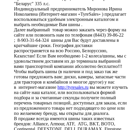
"Беларус" 335 л.с.
Индивидуальный предприниматель Миронова Ирина
Николаевна (Интернет-магазин «TyreSales» ) предлагает
воспользоваться удобным электронным каталогом и
выбрать необходимые Вам шины .
Далее выбранный товар можно заказать через форму на
сайте или позвонить нам по телефонам (8443) 39-86-22
; 8-903-31-64-324 шины для Вас будут доставлены в
кратчайшие сроки. География доставки
распространяется на всю Россию, Белоруссию,
Казахстан! Если Вам необходимо 1-2 колеса/шины, мы с
удовольствием доставим их до терминала выбранной
вами транспортной компании абсолютно бесплатно!!!
Чтобы выбрать шины (в наличии и под заказ так же
готовы предложить вам: диски, камеры, запасные части
для тракторов и комбайнов и многое другое) у нас
в интернет-магазине
http://tyresales.ru
вы можете изучить
на сайте наш каталог, или воспользоваться формой
подбора и за считанные секунды получите полный
перечень товарных позиций, доступных для заказа, если
из предложенного товара нет подходящего по цене или
по желаемому бренду, мы открыты для диалога.
В продаже всегда имеются шины таких известных
брендов: Alliance, Armour, ATF, ATG, BKT, BOTO,
Continental, DEESTONE, DELI, DURAMAX, Firestone,