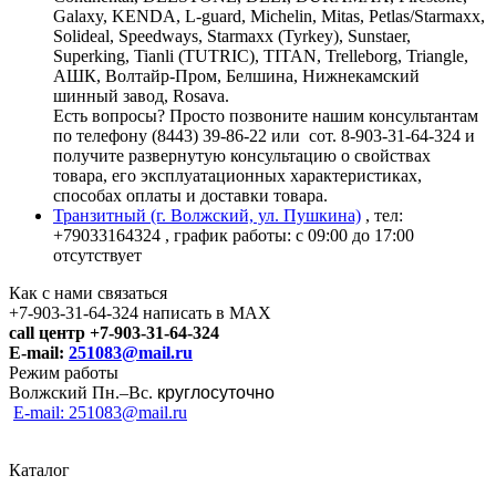
Galaxy, KENDA, L-guard, Michelin, Mitas, Petlas/Starmaxx,
Solideal, Speedways, Starmaxx (Tyrkey), Sunstaer,
Superking, Tianli (TUTRIC), TITAN, Trelleborg, Triangle,
АШК, Волтайр-Пром, Белшина, Нижнекамский
шинный завод, Rosava.
Есть вопросы? Просто позвоните нашим консультантам
по телефону (8443) 39-86-22 или сот. 8-903-31-64-324 и
получите развернутую консультацию о свойствах
товара, его эксплуатационных характеристиках,
способах оплаты и доставки товара.
Транзитный (г. Волжский, ул. Пушкина)
, тел:
+79033164324
, график работы: с 09:00 до 17:00
отсутствует
Как с нами связаться
+7-903-31-64-324 написать в MAX
call центр +7-903-31-64-324
E-mail:
251083@mail.ru
Режим работы
Волжский Пн.–
Вс.
круглосуточно
E-mail: 251083@mail.ru
Каталог