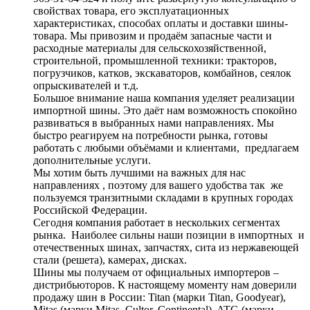
свойствах товара, его эксплуатационных
характеристиках, способах оплаты и доставки шины-
товара. Мы привозим и продаём запасные части и
расходные материалы для сельскохозяйственной,
строительной, промышленной техники: тракторов,
погрузчиков, катков, экскаваторов, комбайнов, сеялок
опрыскивателей и т.д.
Большое внимание наша компания уделяет реализации
импортной шины. Это даёт нам возможность спокойно
развиваться в выбранных нами направлениях. Мы
быстро реагируем на потребности рынка, готовы
работать с любыми объёмами и клиентами, предлагаем
дополнительные услуги.
Мы хотим быть лучшими на важных для нас
направлениях , поэтому для вашего удобства так же
пользуемся транзитными складами в крупных городах
Российской Федерации.
Сегодня компания работает в нескольких сегментах
рынка. Наиболее сильны наши позиции в импортных и
отечественных шинах, запчастях, сита из нержавеющей
стали (решета), камерах, дисках.
Шины мы получаем от официальных импортеров –
дистрибьюторов. К настоящему моменту нам доверили
продажу шин в России: Titan (марки Titan, Goodyear),
Mitas (марки Mitas, Cultor, Continental), ATG (марки