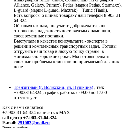
Alliance, Galaxy, Primex), Petlas (марки Petlas, Starmaxx),
L-guard (марки L-guard, Maxtrak), Tutric (Tianli).
Есть вопросы о шинах-товарах? наш телефон 8-903-31-
64-324
Обращаясь к нам, получаете доброжелательное
отношение, надежность поставляемых нами шин,
своевременные поставки.
Выступаем в качестве консультанта - эксперта в
решении комплексных транспортных задач. Готовы
отгрузить наш товар в любую точку страны в
минимально короткие сроки. Мы готовы решать
сложные проблемы клиентов по приемлемой для них
цене.
Транзитный (г. Волжский, ул. Пушкина)
, тел:
+79033164324
, график работы: с 09:00 до 17:00
отсутствует
Как с нами связаться
+7-903-31-64-324 написать в MAX
call центр +7-903-31-64-324
E-mail:
251083@mail.ru
Режим работы