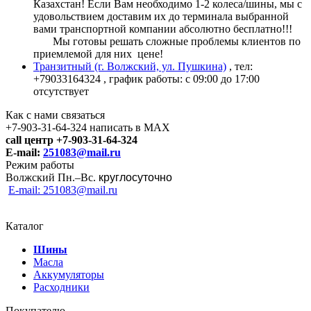
Казахстан! Если Вам необходимо 1-2 колеса/шины, мы с
удовольствием доставим их до терминала выбранной
вами транспортной компании абсолютно бесплатно!!!
Мы готовы решать сложные проблемы клиентов по
приемлемой для них цене!
Транзитный (г. Волжский, ул. Пушкина)
, тел:
+79033164324
, график работы: с 09:00 до 17:00
отсутствует
Как с нами связаться
+7-903-31-64-324 написать в MAX
call центр +7-903-31-64-324
E-mail:
251083@mail.ru
Режим работы
Волжский Пн.–
Вс.
круглосуточно
E-mail: 251083@mail.ru
Каталог
Шины
Масла
Аккумуляторы
Расходники
Покупателю