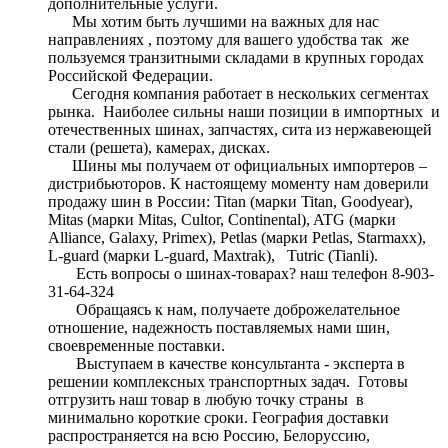
дополнительные услуги.
Мы хотим быть лучшими на важных для нас
направлениях , поэтому для вашего удобства так же
пользуемся транзитными складами в крупных городах
Российской Федерации.
Сегодня компания работает в нескольких сегментах
рынка. Наиболее сильны наши позиции в импортных и
отечественных шинах, запчастях, сита из нержавеющей
стали (решета), камерах, дисках.
Шины мы получаем от официальных импортеров –
дистрибьюторов. К настоящему моменту нам доверили
продажу шин в России: Titan (марки Titan, Goodyear),
Mitas (марки Mitas, Cultor, Continental), ATG (марки
Alliance, Galaxy, Primex), Petlas (марки Petlas, Starmaxx),
L-guard (марки L-guard, Maxtrak), Tutric (Tianli).
Есть вопросы о шинах-товарах? наш телефон 8-903-
31-64-324
Обращаясь к нам, получаете доброжелательное
отношение, надежность поставляемых нами шин,
своевременные поставки.
Выступаем в качестве консультанта - эксперта в
решении комплексных транспортных задач. Готовы
отгрузить наш товар в любую точку страны в
минимально короткие сроки. География доставки
распространяется на всю Россию, Белоруссию,