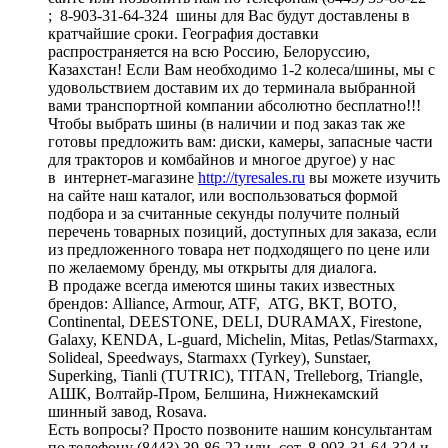
; 8-903-31-64-324 шины для Вас будут доставлены в
кратчайшие сроки. География доставки
распространяется на всю Россию, Белоруссию,
Казахстан! Если Вам необходимо 1-2 колеса/шины, мы с
удовольствием доставим их до терминала выбранной
вами транспортной компании абсолютно бесплатно!!!
Чтобы выбрать шины (в наличии и под заказ так же
готовы предложить вам: диски, камеры, запасные части
для тракторов и комбайнов и многое другое) у нас
в интернет-магазине
http://tyresales.ru
вы можете изучить
на сайте наш каталог, или воспользоваться формой
подбора и за считанные секунды получите полный
перечень товарных позиций, доступных для заказа, если
из предложенного товара нет подходящего по цене или
по желаемому бренду, мы открыты для диалога.
В продаже всегда имеются шины таких известных
брендов: Alliance, Armour, ATF, ATG, BKT, BOTO,
Continental, DEESTONE, DELI, DURAMAX, Firestone,
Galaxy, KENDA, L-guard, Michelin, Mitas, Petlas/Starmaxx,
Solideal, Speedways, Starmaxx (Tyrkey), Sunstaer,
Superking, Tianli (TUTRIC), TITAN, Trelleborg, Triangle,
АШК, Волтайр-Пром, Белшина, Нижнекамский
шинный завод, Rosava.
Есть вопросы? Просто позвоните нашим консультантам
по телефону (8443) 39-86-22 или сот. 8-903-31-64-324 и