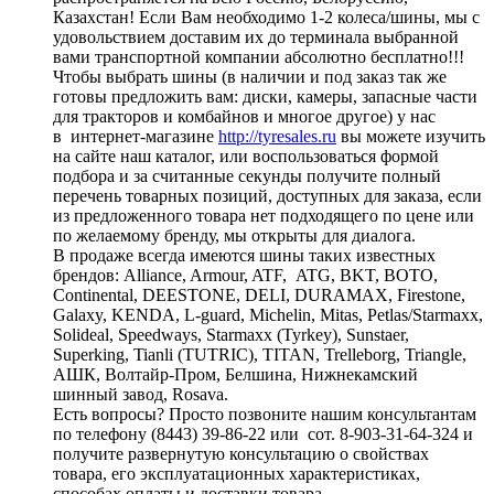
Казахстан! Если Вам необходимо 1-2 колеса/шины, мы с
удовольствием доставим их до терминала выбранной
вами транспортной компании абсолютно бесплатно!!!
Чтобы выбрать шины (в наличии и под заказ так же
готовы предложить вам: диски, камеры, запасные части
для тракторов и комбайнов и многое другое) у нас
в интернет-магазине
http://tyresales.ru
вы можете изучить
на сайте наш каталог, или воспользоваться формой
подбора и за считанные секунды получите полный
перечень товарных позиций, доступных для заказа, если
из предложенного товара нет подходящего по цене или
по желаемому бренду, мы открыты для диалога.
В продаже всегда имеются шины таких известных
брендов: Alliance, Armour, ATF, ATG, BKT, BOTO,
Continental, DEESTONE, DELI, DURAMAX, Firestone,
Galaxy, KENDA, L-guard, Michelin, Mitas, Petlas/Starmaxx,
Solideal, Speedways, Starmaxx (Tyrkey), Sunstaer,
Superking, Tianli (TUTRIC), TITAN, Trelleborg, Triangle,
АШК, Волтайр-Пром, Белшина, Нижнекамский
шинный завод, Rosava.
Есть вопросы? Просто позвоните нашим консультантам
по телефону (8443) 39-86-22 или сот. 8-903-31-64-324 и
получите развернутую консультацию о свойствах
товара, его эксплуатационных характеристиках,
способах оплаты и доставки товара.