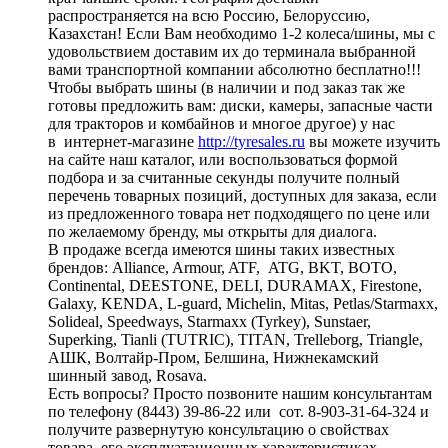
распространяется на всю Россию, Белоруссию,
Казахстан! Если Вам необходимо 1-2 колеса/шины, мы с
удовольствием доставим их до терминала выбранной
вами транспортной компании абсолютно бесплатно!!!
Чтобы выбрать шины (в наличии и под заказ так же
готовы предложить вам: диски, камеры, запасные части
для тракторов и комбайнов и многое другое) у нас
в интернет-магазине
http://tyresales.ru
вы можете изучить
на сайте наш каталог, или воспользоваться формой
подбора и за считанные секунды получите полный
перечень товарных позиций, доступных для заказа, если
из предложенного товара нет подходящего по цене или
по желаемому бренду, мы открыты для диалога.
В продаже всегда имеются шины таких известных
брендов: Alliance, Armour, ATF, ATG, BKT, BOTO,
Continental, DEESTONE, DELI, DURAMAX, Firestone,
Galaxy, KENDA, L-guard, Michelin, Mitas, Petlas/Starmaxx,
Solideal, Speedways, Starmaxx (Tyrkey), Sunstaer,
Superking, Tianli (TUTRIC), TITAN, Trelleborg, Triangle,
АШК, Волтайр-Пром, Белшина, Нижнекамский
шинный завод, Rosava.
Есть вопросы? Просто позвоните нашим консультантам
по телефону (8443) 39-86-22 или сот. 8-903-31-64-324 и
получите развернутую консультацию о свойствах
товара, его эксплуатационных характеристиках,