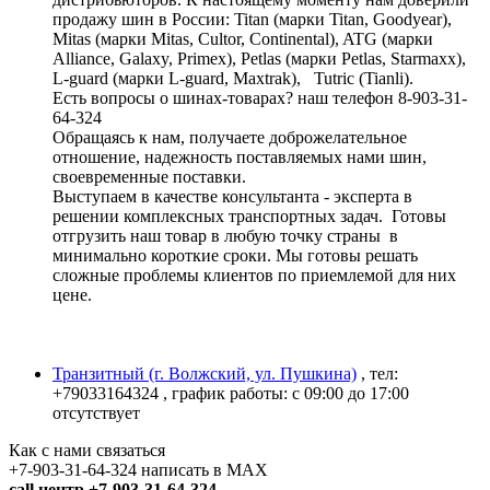
продажу шин в России: Titan (марки Titan, Goodyear),
Mitas (марки Mitas, Cultor, Continental), ATG (марки
Alliance, Galaxy, Primex), Petlas (марки Petlas, Starmaxx),
L-guard (марки L-guard, Maxtrak), Tutric (Tianli).
Есть вопросы о шинах-товарах? наш телефон 8-903-31-
64-324
Обращаясь к нам, получаете доброжелательное
отношение, надежность поставляемых нами шин,
своевременные поставки.
Выступаем в качестве консультанта - эксперта в
решении комплексных транспортных задач. Готовы
отгрузить наш товар в любую точку страны в
минимально короткие сроки. Мы готовы решать
сложные проблемы клиентов по приемлемой для них
цене.
Транзитный (г. Волжский, ул. Пушкина)
, тел:
+79033164324
, график работы: с 09:00 до 17:00
отсутствует
Как с нами связаться
+7-903-31-64-324 написать в MAX
call центр +7-903-31-64-324