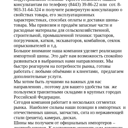
консультантам по телефону (8443) 39-86-22 или сот. 8-
903-31-64-324 и получите развернутую консультацию о
свойствах товара, его эксплуатационных
характеристиках, способах оплаты и доставки шины-
товара. Мы привозим и продаём запасные части и
расходные материалы для сельскохозяйственной,
строительной, промышленной техники: тракторов,
погрузчиков, катков, экскаваторов, комбайнов, сеялок
опрыскивателей и т.д.
Большое внимание наша компания уделяет реализации
импортной шины. Это даёт нам возможность спокойно
развиваться в выбранных нами направлениях. Мы
быстро реагируем на потребности рынка, готовы
работать с любыми объёмами и клиентами, предлагаем
дополнительные услуги.
Мы хотим быть лучшими на важных для нас
направлениях , поэтому для вашего удобства так же
пользуемся транзитными складами в крупных городах
Российской Федерации.
Сегодня компания работает в нескольких сегментах
рынка. Наиболее сильны наши позиции в импортных и
отечественных шинах, запчастях, сита из нержавеющей
стали (решета), камерах, дисках.
Шины мы получаем от официальных импортеров –
дистрибьюторов. К настоящему моменту нам доверили