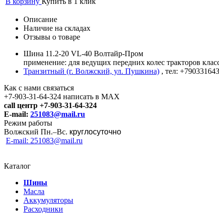
В корзину
Купить в 1 клик
Описание
Наличие на складах
Отзывы о товаре
Шина 11.2-20 VL-40 Волтайр-Пром
применение: для ведущих передних колес тракторов класс
Транзитный (г. Волжский, ул. Пушкина)
, тел: +79033164
Как с нами связаться
+7-903-31-64-324 написать в MAX
call центр +7-903-31-64-324
E-mail:
251083@mail.ru
Режим работы
Волжский Пн.–
Вс.
круглосуточно
E-mail: 251083@mail.ru
Каталог
Шины
Масла
Аккумуляторы
Расходники