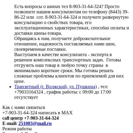
Есть вопросы о шинах тел 8-903-31-64-324? Просто
позвоните нашим консультантам по телефону (8443) 39-
86-22 или сот. 8-903-31-64-324 и получите развернутую
консультацию о свойствах товара, его
эксплуатационных характеристиках, способах оплаты и
доставки шины-товара.
Обращаясь к нам, получаете доброжелательное
отношение, надежность поставляемых нами шин,
своевременные поставки.
Выступаем в качестве консультанта - эксперта в
решении комплексных транспортных задач. Готовы
отгрузить наш товар в любую точку страны в
минимально короткие сроки. Мы готовы решать
сложные проблемы клиентов по приемлемой для них
цене.
Транзитный (г. Волжский, ул. Пушкина)
, тел:
+79033164324
, график работы: с 09:00 до 17:00
отсутствует
Как с нами связаться
+7-903-31-64-324 написать в MAX
call центр +7-903-31-64-324
E-mail:
251083@mail.ru
Режим работы